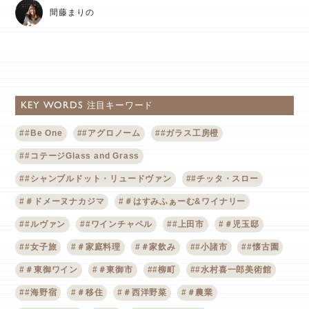
間藤まりの
KEY WORDS
注目キーワード
##Be One
##アグロノーム
##ガラス工房橙
##コテージGlass and Grass
##シャンブルドット・リュードヴァン
##チッタ・スロー
#＃ドメーヌナカジマ
#＃はすみふぁーむ&ワイナリー
##ルヴァン
##ワインチャペル
##上田市
#＃児玉邸
##女子旅
#＃家庭料理
#＃家飲み
##小諸市
##懐古園
#＃東御ワイン
#＃東御市
##柳町
##水村喜一郎美術館
##海野宿
#＃移住
#＃西洋野菜
#＃農業