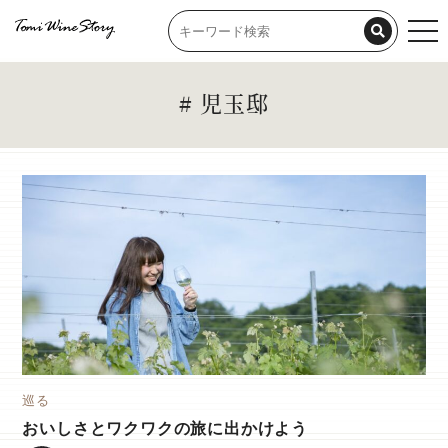
tog
nav
# 児玉邸
巡る
おいしさとワクワクの旅に出かけよう