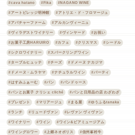
#cava hatano
#Fika
#NAGANO WINE
#アートビレッジ明神館
#アトリエ・ド・フロマージュ
#アパチャーファーム
#アルカンヴィーニュ
#ヴィラデストワイナリー
#ヴィンヤード
#お祝い
#お菓子工房HARUIRO
#カフェ
#クリスマス
#シードル
#シクロワイナリー
#スパークリングワイン
#ターブルヒュッテ
#チーズ
#ドメーヌ ナカジマ
#ドメーヌ・ムラヤマ
#ナチュラルワイン
#パーティ
#はすみふぁーむ
#パン
#パンドゥース
#パンとお菓子 クリシェ cliché
#パンと日用品の店 わざわざ
#プレゼント
#マリアージュ
#まる屋
#ゆうふるtanaka
#ランチ
#リュードヴァン
#レヴァン ヴィヴァン
#ワイナリー
#ワイン
#ワイン&ビアミュージアム
#ワイングロワー
#上郷ネオポリス
#信州峯村牛