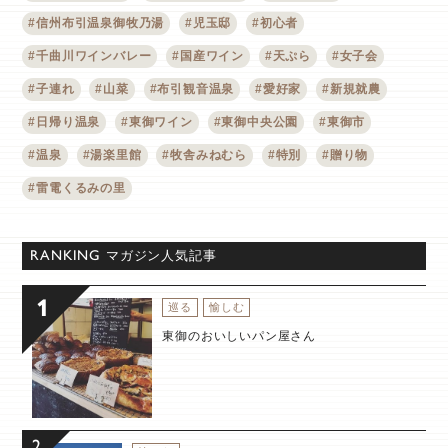
#信州布引温泉御牧乃湯
#児玉邸
#初心者
#千曲川ワインバレー
#国産ワイン
#天ぷら
#女子会
#子連れ
#山菜
#布引観音温泉
#愛好家
#新規就農
#日帰り温泉
#東御ワイン
#東御中央公園
#東御市
#温泉
#湯楽里館
#牧舎みねむら
#特別
#贈り物
#雷電くるみの里
RANKING
マガジン人気記事
巡る
愉しむ
東御のおいしいパン屋さん